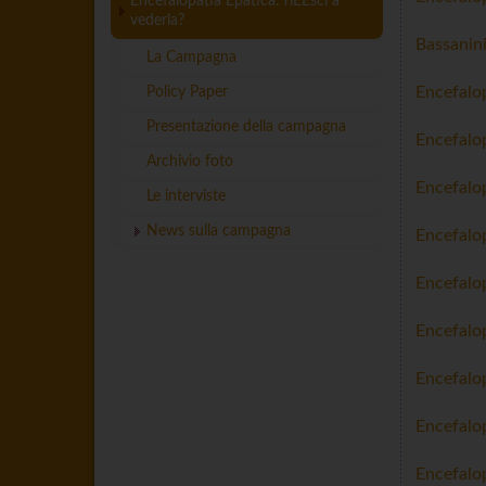
Encefalopatia Epatica: riEEsci a
vederla?
Bassanini
La Campagna
Encefalop
Policy Paper
Presentazione della campagna
Encefalop
Archivio foto
Encefalop
Le interviste
News sulla campagna
Encefalop
Encefalop
Encefalop
Encefalop
Encefalop
Encefalop