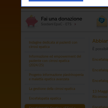
Home
L'Associazione
Esperto Ris
Fai una donazione
Sostieni EpaC - ETS
Abbiam
Indagine dedicata ai pazienti con
cirrosi epatica
È possibi
Informazione ed empowerment del
Encefalop
paziente con cirrosi epatica
(2024/25)
Encefalop
Progetto informazione piastrinopenia
e malattia epatica avanzata
Encefalop
La gestione della cirrosi epatica
13 Maggio
Riconosce
Encefalopatia epatica
Encefalop