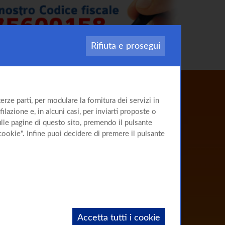
Rifiuta e prosegui
Il sito
rze parti, per modulare la fornitura dei servizi in
sulla
Cirrosi
ilazione e, in alcuni casi, per inviarti proposte o
sulle pagine di questo sito, premendo il pulsante
cookie". Infine puoi decidere di premere il pulsante
Accetta tutti i cookie