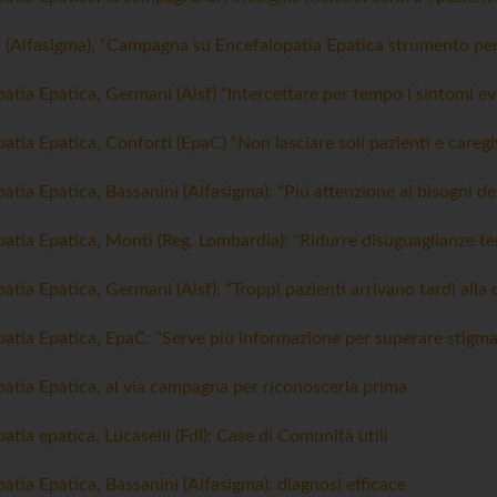
 (Alfasigma), “Campagna su Encefalopatia Epatica strumento per 
atia Epatica, Germani (Aisf) “Intercettare per tempo i sintomi evi
atia Epatica, Conforti (EpaC) “Non lasciare soli pazienti e caregi
atia Epatica, Bassanini (Alfasigma): "Più attenzione ai bisogni de
atia Epatica, Monti (Reg. Lombardia): "Ridurre disuguaglianze terr
atia Epatica, Germani (Aisf): "Troppi pazienti arrivano tardi alla 
atia Epatica, EpaC: "Serve più informazione per superare stigm
atia Epatica, al via campagna per riconoscerla prima
atia epatica, Lucaselli (FdI): Case di Comunità utili
atia Epatica, Bassanini (Alfasigma): diagnosi efficace