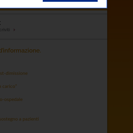
Clinici
Come Curarsi
Contatti
C
riviti
d’informazione.
ost-dimissione
n carico”
io-ospedale
 sostegno a pazienti