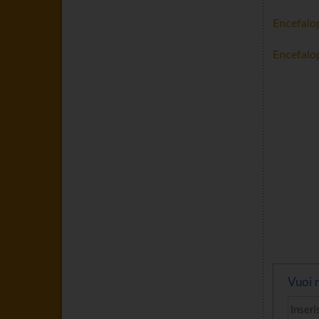
Encefalop
Encefalop
Vuoi r