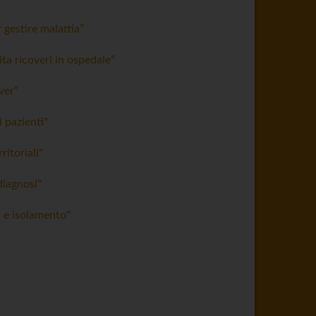
gestire malattia”
ta ricoveri in ospedale”
ver”
i pazienti"
itoriali"
diagnosi"
a e isolamento"