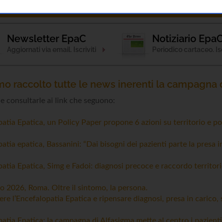
ponde
Notizie
Patologia
Attività
Esami 
Newsletter EpaC
Notiziario Epa
Aggiornati via email. Iscriviti
Periodico cartaceo. Isc
o raccolto tutte le news inerenti la campagna 
le consultarle ai link che seguono:
atia Epatica, un Policy Paper propone 6 azioni su territorio e p
atia epatica, Bassanini: “Dai bisogni dei pazienti parte la presa i
atia Epatica, Simg e Fadoi: diagnosi precoce e raccordo territor
 2026, Roma. Oltre il sintomo, la persona.
re l’Encefalopatia Epatica e ripensare diagnosi, presa in carico,
atia Epatica: la campagna di Alfasigma mette al centro i pazienti