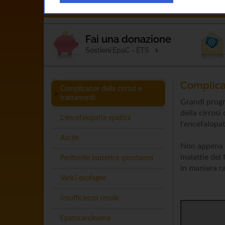
Home
L'Associazione
Esperto Ris
Fai una donazione
Sostieni EpaC - ETS
Complican
Complicanze della cirrosi e
trattamenti
Grandi progr
della cirrosi
L’encefalopatia epatica
l'encefalopa
Ascite
Non appena s
malattie del 
Peritonite batterica spontanea
in maniera ra
Varici esofagee
Insufficienza renale
Epatocarcinoma