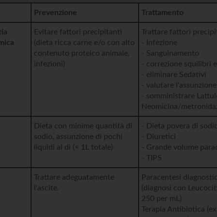
Prevenzione
Trattamento
tia
Evitare fattori precipitanti
Trattare fattori precipi
mica
(dieta ricca carne e/o con alto
- Infezione
contenuto proteico animale,
- Sanguinamento
infezioni)
- correzione squilibri el
- eliminare Sedativi
- valutare l'assunzione
- somministrare Lattul
Neomicina/metronidaz
Dieta con minime quantità di
- Dieta povera di sodi
sodio, assunzione di pochi
- Diuretici
liquidi al dì (< 1L totale)
- Grande volume para
- TIPS
Trattare adeguatamente
Paracentesi diagnostic
l'ascite.
(diagnosi con Leucociti
250 per mL)
Terapia Antibiotica (ex