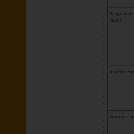
Sanguinam
varici
Insufficien
Epatocarci