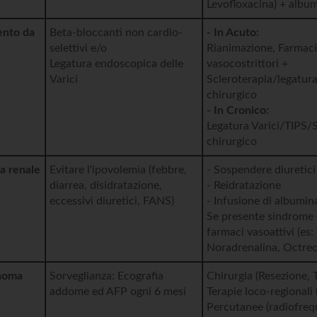
Levofloxacina) + albu
ento da
Beta-bloccanti non cardio-
- In Acuto:
selettivi e/o
Rianimazione, Farmac
Legatura endoscopica delle
vasocostrittori +
Varici
Scleroterapia/legatu
chirurgico
- In Cronico:
Legatura Varici/TIPS/
chirurgico
za renale
Evitare l'ipovolemia (febbre,
- Sospendere diuretici
diarrea, disidratazione,
- Reidratazione
eccessivi diuretici, FANS)
- Infusione di albumin
Se presente sindrome 
farmaci vasoattivi (es: 
Noradrenalina, Octreo
noma
Sorveglianza: Ecografia
Chirurgia (Resezione, 
addome ed AFP ogni 6 mesi
Terapie loco-regionali
Percutanee (radiofreq