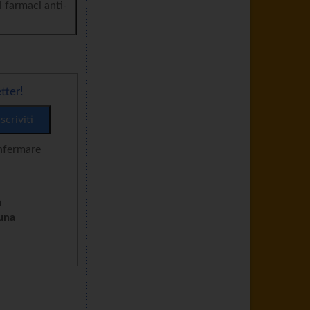
i farmaci anti-
tter!
onfermare
n
cuna