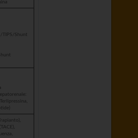
mina
i
ra/TIPS/Shunt
Shunt
a
epatorenale:
Terlipressina,
tide)
Trapianto),
 (TACE),
uenza,