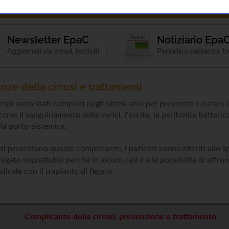
ponde
Notizie
Patologia
Attività
Esami 
Newsletter EpaC
Notiziario Epa
Aggiornati via email. Iscriviti
Periodico cartaceo. Isc
ze della cirrosi e trattamenti
essi sono stati compiuti negli ultimi anni per prevenire e curare
 come il sanguinamento delle varici, l'ascite, la peritonite batteri
tia porto-sistemica.
i presentano queste complicanze, i pazienti vanno riferiti allo sp
fegato soprattutto perché in alcuni casi c'è la possibilità di affro
dicale con il trapianto di fegato.
Complicanze della cirrosi, prevenzione e trattamento