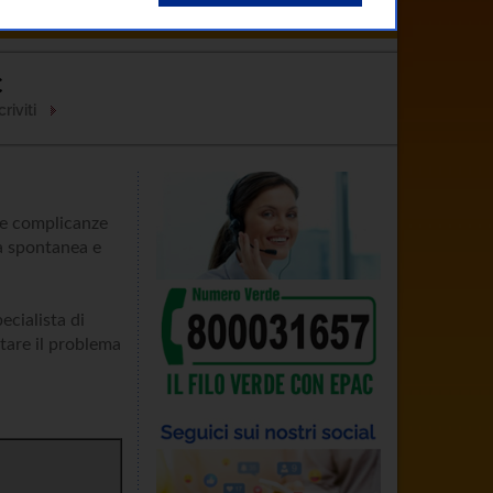
Clinici
Come Curarsi
Contatti
C
riviti
 le complicanze
ca spontanea e
ecialista di
ntare il problema