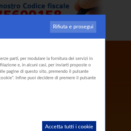
Rifiuta e prosegui
Il sito
rze parti, per modulare la fornitura dei servizi in
sulla
Cirrosi
ilazione e, in alcuni casi, per inviarti proposte o
sulle pagine di questo sito, premendo il pulsante
cookie". Infine puoi decidere di premere il pulsante
Accetta tutti i cookie