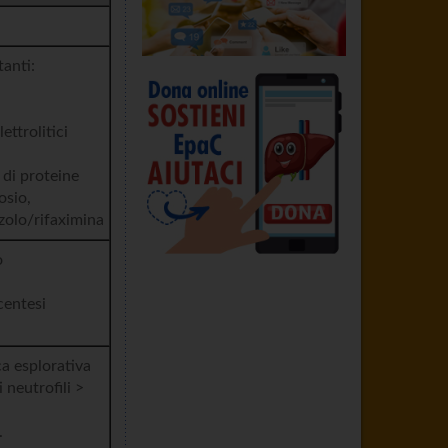
tanti:
ettrolitici
 di proteine
osio,
olo/rifaximina
o
centesi
a esplorativa
 neutrofili >
.