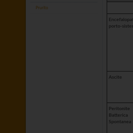
A
Prurito
Encefalopa
porto-siste
Ascite
Peritonite
Batterica
Spontanea