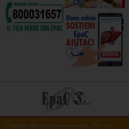
© Copyright 2006-2026 Associazione EpaC - ETS - C.F.