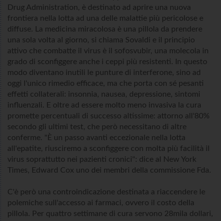
Drug Administration, è destinato ad aprire una nuova
frontiera nella lotta ad una delle malattie più pericolose e
diffuse. La medicina miracolosa è una pillola da prendere
una sola volta al giorno, si chiama Sovaldi e il principio
attivo che combatte il virus è il sofosvubir, una molecola in
grado di sconfiggere anche i ceppi più resistenti. In questo
modo diventano inutili le punture di interferone, sino ad
oggi l'unico rimedio efficace, ma che porta con sé pesanti
effetti collaterali: insonnia, nausea, depressione, sintomi
influenzali. E oltre ad essere molto meno invasiva la cura
promette percentuali di successo altissime: attorno all'80%
secondo gli ultimi test, che però necessitano di altre
conferme. "È un passo avanti eccezionale nella lotta
all'epatite, riusciremo a sconfiggere con molta più facilità il
virus soprattutto nei pazienti cronici": dice al New York
Times, Edward Cox uno dei membri della commissione Fda.
C'è però una controindicazione destinata a riaccendere le
polemiche sull'accesso ai farmaci, ovvero il costo della
pillola. Per quattro settimane di cura servono 28mila dollari,