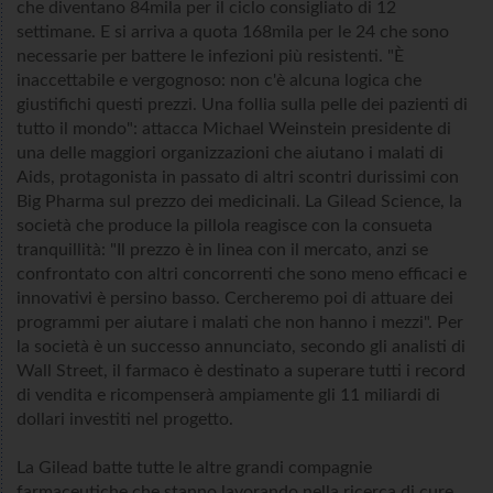
che diventano 84mila per il ciclo consigliato di 12
settimane. E si arriva a quota 168mila per le 24 che sono
necessarie per battere le infezioni più resistenti. "È
inaccettabile e vergognoso: non c'è alcuna logica che
giustifichi questi prezzi. Una follia sulla pelle dei pazienti di
tutto il mondo": attacca Michael Weinstein presidente di
una delle maggiori organizzazioni che aiutano i malati di
Aids, protagonista in passato di altri scontri durissimi con
Big Pharma sul prezzo dei medicinali. La Gilead Science, la
società che produce la pillola reagisce con la consueta
tranquillità: "Il prezzo è in linea con il mercato, anzi se
confrontato con altri concorrenti che sono meno efficaci e
innovativi è persino basso. Cercheremo poi di attuare dei
programmi per aiutare i malati che non hanno i mezzi". Per
la società è un successo annunciato, secondo gli analisti di
Wall Street, il farmaco è destinato a superare tutti i record
di vendita e ricompenserà ampiamente gli 11 miliardi di
dollari investiti nel progetto.
La Gilead batte tutte le altre grandi compagnie
farmaceutiche che stanno lavorando nella ricerca di cure