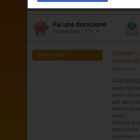
Home
L'Associazione
Esperto Ris
Fai una donazione
Sostieni EpaC - ETS
Epatite C
Ultime notizie
myers sq
30/06/2014
(AGENPARL) –
medicinali p
parere favor
pan-genotipi
medicinali pe
adulti.
Si tratta de
replicazione
approvare i 