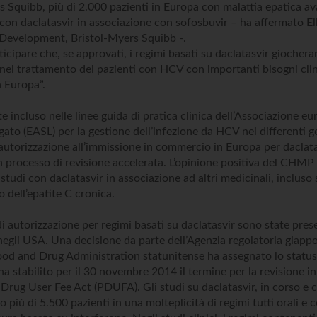
s Squibb, più di 2.000 pazienti in Europa con malattia epatica a
i con daclatasvir in associazione con sofosbuvir – ha affermato El
 Development, Bristol-Myers Squibb -.
icipare che, se approvati, i regimi basati su daclatasvir giocher
o nel trattamento dei pazienti con HCV con importanti bisogni clin
n Europa”.
 incluso nelle linee guida di pratica clinica dell’Associazione eu
gato (EASL) per la gestione dell’infezione da HCV nei differenti ge
utorizzazione all’immissione in commercio in Europa per daclata
n processo di revisione accelerata. L’opinione positiva del CHMP 
 studi con daclatasvir in associazione ad altri medicinali, incluso
o dell’epatite C cronica.
di autorizzazione per regimi basati su daclatasvir sono state pre
egli USA. Una decisione da parte dell’Agenzia regolatoria giappo
Food and Drug Administration statunitense ha assegnato lo status
 ha stabilito per il 30 novembre 2014 il termine per la revisione in
 Drug User Fee Act (PDUFA). Gli studi su daclatasvir, in corso e 
 più di 5.500 pazienti in una molteplicità di regimi tutti orali e c