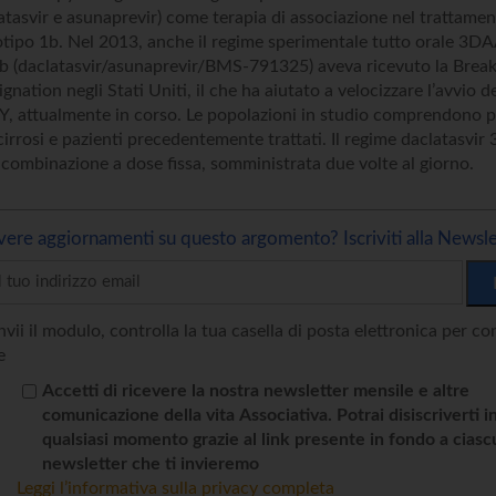
atasvir e asunaprevir) come terapia di associazione nel trattamen
ipo 1b. Nel 2013, anche il regime sperimentale tutto orale 3DAA
b (daclatasvir/asunaprevir/BMS-791325) aveva ricevuto la Brea
nation negli Stati Uniti, il che ha aiutato a velocizzare l’avvio
TY, attualmente in corso. Le popolazioni in studio comprendono p
cirrosi e pazienti precedentemente trattati. Il regime daclatasvir
combinazione a dose fissa, somministrata due volte al giorno.
vere aggiornamenti su questo argomento? Iscriviti alla Newsle
vii il modulo, controlla la tua casella di posta elettronica per c
e
Accetti di ricevere la nostra newsletter mensile e altre
comunicazione della vita Associativa. Potrai disiscriverti i
qualsiasi momento grazie al link presente in fondo a cias
newsletter che ti invieremo
Leggi l’informativa sulla privacy completa