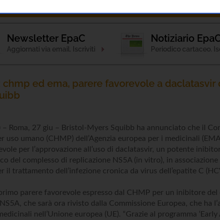
ponde
Notizie
Patologia
Attività
Esami 
Newsletter EpaC
Notiziario Epa
Aggiornati via email. Iscriviti
Periodico cartaceo. Isc
: chmp ed ema, parere favorevole a daclatasvir d
uibb
 Roma, 27 giu – Bristol-Myers Squibb ha annunciato che il Com
er uso umano (CHMP) dell’Agenzia europea per i medicinali (EMA
evole per l’approvazione all’uso di daclatasvir, un potente inibit
co del complesso di replicazione NS5A (in vitro), in associazione 
r il trattamento dell’infezione cronica da virus dell’epatite C (HC
l primo parere favorevole espresso dal CHMP per un inibitore del
 NS5A, che sarà ora rivisto dalla Commissione Europea, che ha l’a
medicinali nell’Unione europea (UE). “Grazie al programma ‘Early 