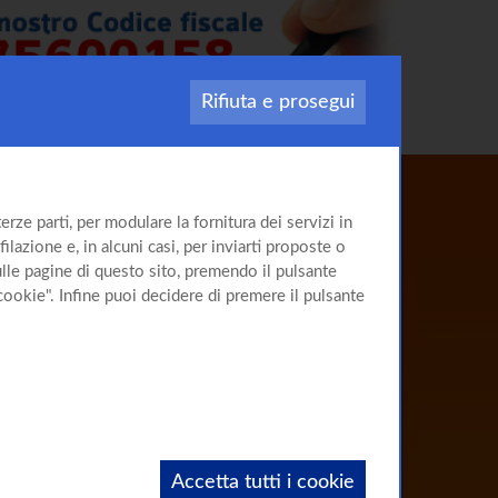
Rifiuta e prosegui
Il sito
rze parti, per modulare la fornitura dei servizi in
sulla
Cirrosi
ilazione e, in alcuni casi, per inviarti proposte o
sulle pagine di questo sito, premendo il pulsante
cookie". Infine puoi decidere di premere il pulsante
Accetta tutti i cookie