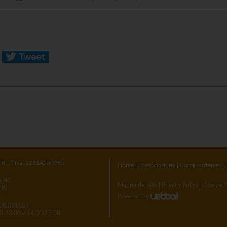
58 - P.Iva: 11814550965
Home
|
L'associazione
|
Come sostenerci
o, 41
Mappa del sito
|
Privacy Policy
|
Cookie P
MB)
Powered by
00.031657
.00-13.00 e 14.00-18.00