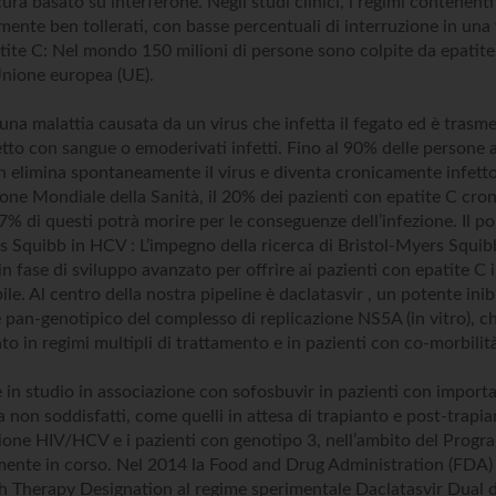
ura basato su interferone. Negli studi clinici, i regimi contenent
mente ben tollerati, con basse percentuali di interruzione in una 
atite C: Nel mondo 150 milioni di persone sono colpite da epatit
’Unione europea (UE).
 una malattia causata da un virus che infetta il fegato ed è trasm
etto con sangue o emoderivati infetti. Fino al 90% delle persone a
n elimina spontaneamente il virus e diventa cronicamente infett
ione Mondiale della Sanità, il 20% dei pazienti con epatite C cro
5-7% di questi potrà morire per le conseguenze dell’infezione. Il po
s Squibb in HCV : L’impegno della ricerca di Bristol-Myers Squib
n fase di sviluppo avanzato per offrire ai pazienti con epatite C
ile. Al centro della nostra pipeline è daclatasvir , un potente inib
 pan-genotipico del complesso di replicazione NS5A (in vitro), c
to in regimi multipli di trattamento e in pazienti con co-morbilit
è in studio in associazione con sofosbuvir in pazienti con importa
ra non soddisfatti, come quelli in attesa di trapianto e post-trapia
ione HIV/HCV e i pazienti con genotipo 3, nell’ambito del Progra
mente in corso. Nel 2014 la Food and Drug Administration (FDA)
 Therapy Designation al regime sperimentale Daclatasvir Dual d