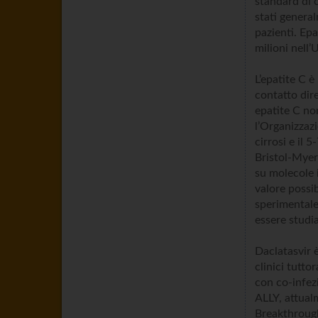
standard di c
stati general
pazienti. Ep
milioni nell
L’epatite C è
contatto dir
epatite C no
l’Organizzaz
cirrosi e il 
Bristol-Myer
su molecole i
valore possib
sperimentale
essere studia
Daclatasvir 
clinici tutto
con co-infez
ALLY, attual
Breakthrough