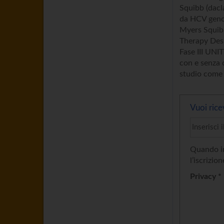
Squibb (dacl
da HCV genot
Myers Squib
Therapy Desig
Fase III UNI
con e senza 
studio come 
Vuoi rice
Quando in
l’iscrizion
Privacy *