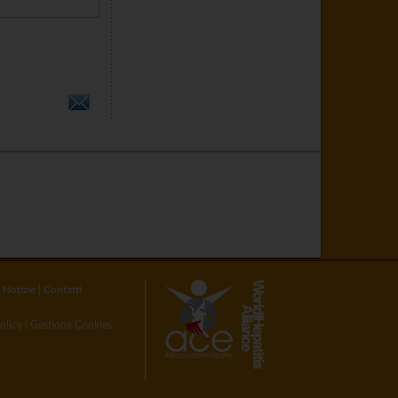
|
Notizie
|
Contatti
olicy
|
Gestione Cookies