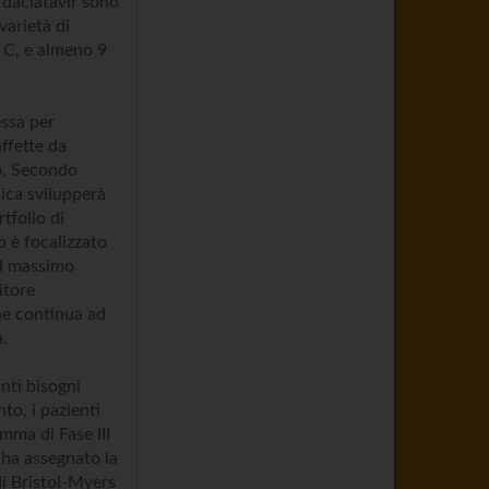
i daclatavir sono
varietà di
e C, e almeno 9
essa per
ffette da
o. Secondo
nica svilupperà
rtfolio di
b è focalizzato
 il massimo
itore
he continua ad
à.
nti bisogni
nto, i pazienti
mma di Fase III
 ha assegnato la
i Bristol-Myers