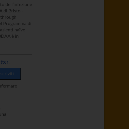
to dell’infezione
 di Bristol-
kthrough
 del Programma di
azienti naïve
 3DAA è in
tter!
onfermare
n
cuna