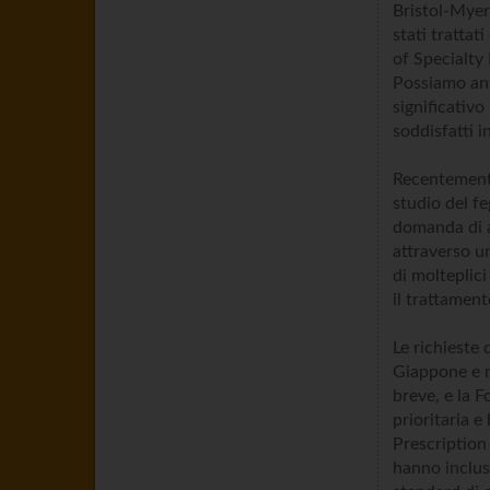
Bristol-Myer
stati trattat
of Specialty
Possiamo ant
significativ
soddisfatti i
Recentemente
studio del fe
domanda di a
attraverso u
di molteplici
il trattament
Le richieste 
Giappone e n
breve, e la 
prioritaria e
Prescription
hanno incluso