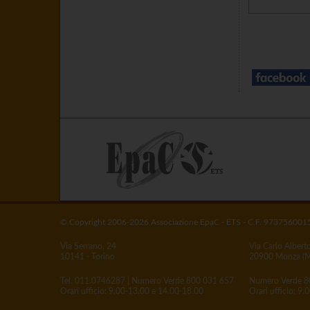
© Copyright 2006-2026 Associazione EpaC - ETS - C.F. 973756001
Via Serrano, 24
Via Carlo Albert
10141 - Torino
20900 Monza (
Tel.
011.0746287
| Numero Verde
800 031 657
Numero Verde
8
Orari ufficio: 9.00-13.00 e 14.00-18.00
Orari ufficio: 9