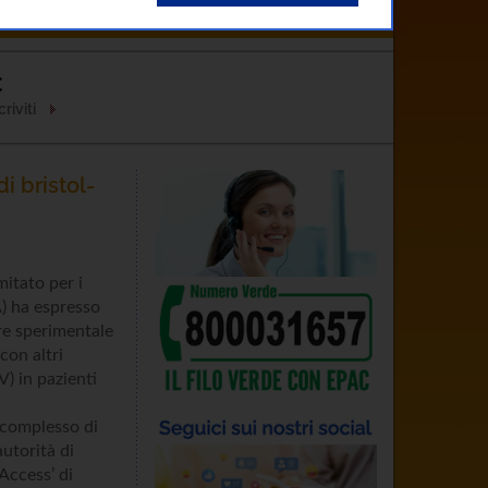
Clinici
Come Curarsi
Contatti
C
riviti
i bristol-
itato per i
) ha espresso
ore sperimentale
con altri
V) in pazienti
 complesso di
utorità di
Access’ di