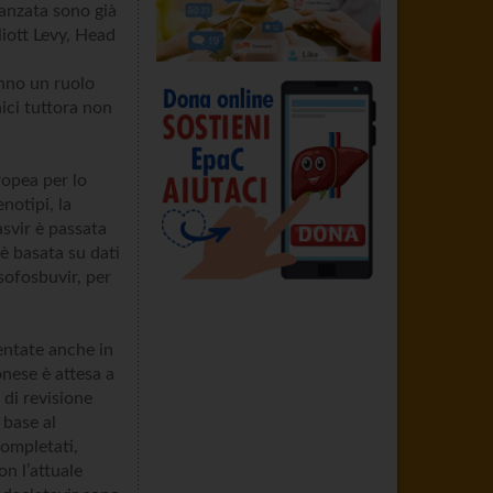
vanzata sono già
liott Levy, Head
anno un ruolo
ici tuttora non
ropea per lo
notipi, la
svir è passata
è basata su dati
 sofosbuvir, per
sentate anche in
nese è attesa a
 di revisione
 base al
completati,
on l’attuale