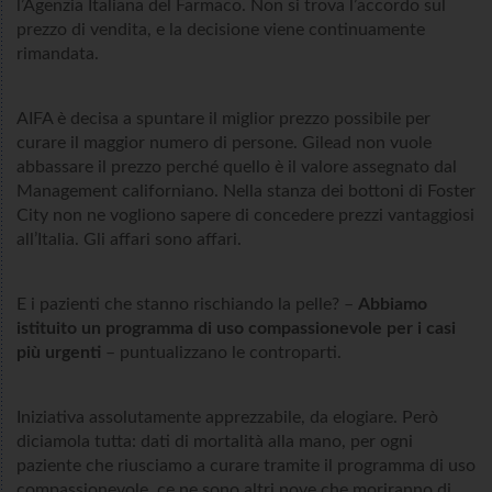
l’Agenzia Italiana del Farmaco. Non si trova l’accordo sul
prezzo di vendita, e la decisione viene continuamente
rimandata.
AIFA è decisa a spuntare il miglior prezzo possibile per
curare il maggior numero di persone. Gilead non vuole
abbassare il prezzo perché quello è il valore assegnato dal
Management californiano. Nella stanza dei bottoni di Foster
City non ne vogliono sapere di concedere prezzi vantaggiosi
all’Italia. Gli affari sono affari.
E i pazienti che stanno rischiando la pelle? –
Abbiamo
istituito un programma di uso compassionevole per i casi
più urgenti
– puntualizzano le controparti.
Iniziativa assolutamente apprezzabile, da elogiare. Però
diciamola tutta: dati di mortalità alla mano, per ogni
paziente che riusciamo a curare tramite il programma di uso
compassionevole, ce ne sono altri nove che moriranno di