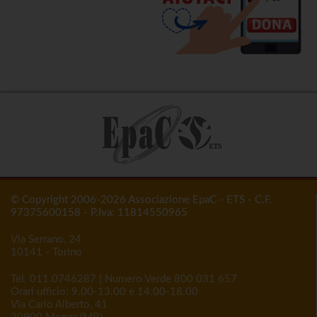
© Copyright 2006-2026 Associazione EpaC - ETS - C.F.
97375600158 - P.Iva: 11814550965
Via Serrano, 24
10141 - Torino
Tel.
011.0746287
| Numero Verde
800 031 657
Orari ufficio: 9.00-13.00 e 14.00-18.00
Via Carlo Alberto, 41