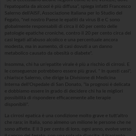
l'epatopatia da alcool è più diffusa", spiega infatti Francesco
Salerno dell'AISF, Associazione Italiana per lo Studio del
Fegato, "nel nostro Paese le epatiti da virus B e C sono
globalmente responsabili di circa il 60 per cento delle
patologie epatiche croniche, contro il 20 per cento circa dei
casi legati all’abuso alcolico e una percentuale ancora
modesta, ma in aumento, di casi dovuti a un danno
metabolico causato da obesità o diabete".
Insomma, chi ha un'epatite virale è più a rischio di cirrosi. E
le conseguenze potrebbero essere più gravi. " In questi casi",
chiarisce Salerno, che dirige la Divisione di Medicina
Interna dell'Ospedale di San Donato, "la prognosi è delicata
e dobbiamo essere in grado di decidere chi ha le migliori
possibilità di rispondere efficacemente alle terapie
disponibili".
La cirrosi epatica è una condizione molto grave e tutt'altro
che rara; in Italia, sono almeno un milione le persone che ne
sono affette. E il 3 per cento di loro, ogni anno, evolve verso
il cancro del fegato, con una sola via d'uscita: il trapianto.