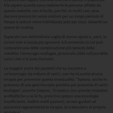
Ma sapere quante sono realmente le persone affette da
questa malattia non è facile, perchè, in molti casi, essa
decorre pressoché senza sintomi per un lungo periodo di
tempo e spesso viene individuata solo per caso, durante un
esame di routine.
Superata una determinata soglia di danno epatico, però, la
cirrosi non si lascia più ignorare: è il momento in cui può
comparire una delle complicazione più temute della
malattia: l'emorragia esofagea, provocata dalla rottura delle
varici che vi si sono formate.
La maggior parte dei pazienti che va incontro a
un'emorragia da rottura di varici, non ha ricevuto alcuna
terapia per prevenire questa eventualità. "Spesso, anche in
presenza di una gastroscopia positiva per presenza di varici
esofagee", avverte Salerno, "il medico non prende iniziative
profilattiche o se lo fa, prescrive spesso una posologia
insufficiente. Inoltre molti pazienti, se non guidati ad
assumere regolarmente la terapia, la tralasciano di propria
iniziativa".