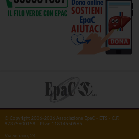
© Copyright 2006-2026 Associazione EpaC - ETS - C.F.
97375600158 - P.Iva: 11814550965
Via Serrano, 24