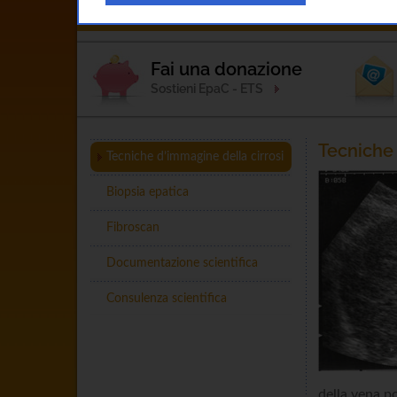
Home
L'Associazione
Esperto Ris
Fai una donazione
Sostieni EpaC - ETS
Tecniche 
Tecniche d’immagine della cirrosi
Biopsia epatica
Fibroscan
Documentazione scientifica
Consulenza scientifica
della vena p