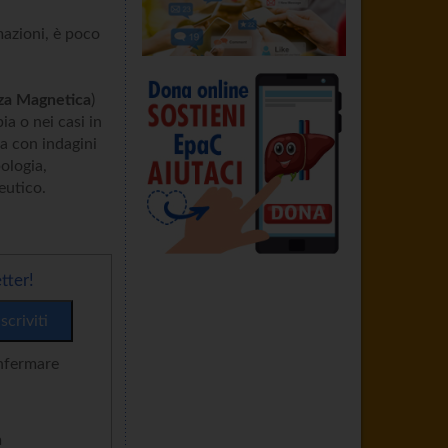
mazioni, è poco
za Magnetica
)
ia o nei casi in
ca con indagini
ologia,
eutico.
tter!
onfermare
n