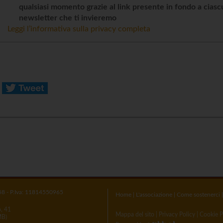
qualsiasi momento grazie al link presente in fondo a cias
newsletter che ti invieremo
Leggi l’informativa sulla privacy completa
58 - P.Iva: 11814550965
Home
|
L'associazione
|
Come sostenerci
o, 41
Mappa del sito
|
Privacy Policy
|
Cookie P
MB)