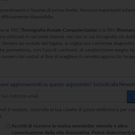
eneralmente è l’esame di primo livello, fornisce importanti infor
 diffusamente disponibile.
e la TAC (
Tomografia Assiale Computerizzata
) e la RM (
Risonan
e utilizzati in seconda istanza, nei casi in cui l’ecografia sia dubb
a rilevato un nodulo del fegato, si voglia una conferma diagnosti
e permettono, con l’uso di contrasti, di caratterizzare meglio tip
numero dei noduli al fine di scegliere il corretto approccio terap
vere aggiornamenti su questo argomento? Iscriviti alla Newsle
vii il modulo, controlla la tua casella di posta elettronica per c
e
Accetti di ricevere la nostra newsletter mensile e altre
comunicazione della vita Associativa. Potrai disiscriverti i