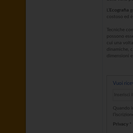
L’
Ecografia
g
costoso ed è
Tecniche com
possono esser
cui una volt
dinamiche, ch
dimensioni e 
Vuoi rice
Quando in
l’iscrizion
Privacy *