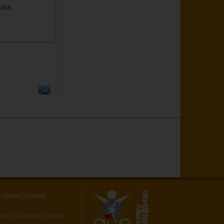
cuna
|
Notizie
|
Contatti
olicy
|
Gestione Cookies