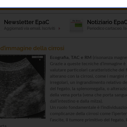
ponde
Notizie
Patologia
Attività
Esami 
Newsletter EpaC
Notiziario Epa
Aggiornati via email. Iscriviti
Periodico cartaceo. Isc
d’immagine della cirrosi
Ecografia, TAC e RM
(risonanza magne
Grazie a queste tecniche d’immagine è 
valutare particolari caratteristiche del 
alterano con la cirrosi, come i margini 
irregolari, un ingrandimento relativo d
del fegato, la splenomegalia, o alterazio
della vena porta (vena che porta sangu
dall’intestino e dalla milza).
Un ruolo fondamentale è l'individuazio
complicanze della cirrosi come l’iperte
l’ascite, il tumore primitivo del fegato,
orta.