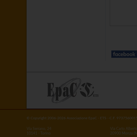
© Copyright 2006-2026 Associazione EpaC - ETS - C.F. 973756001
Via Serrano, 24
Via Carlo Albert
10141 - Torino
20900 Monza (