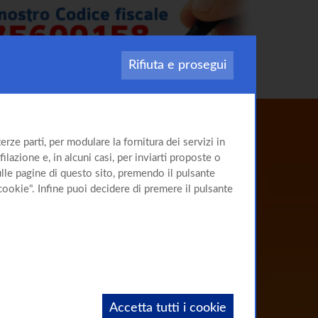
Rifiuta e prosegui
Il sito
rze parti, per modulare la fornitura dei servizi in
sulla
Cirrosi
ilazione e, in alcuni casi, per inviarti proposte o
sulle pagine di questo sito, premendo il pulsante
cookie". Infine puoi decidere di premere il pulsante
Accetta tutti i cookie