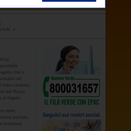
Clinici
Come Curarsi
Contatti
C
riviti
tica)
possibile
fegato che si
nodulari ed
el lobo caudato
ni del flusso
e al fegato
ne delle
nsione portale,
 la trombosi