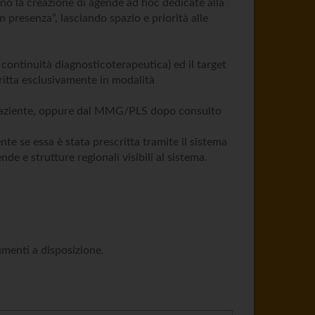
nno la creazione di agende ad hoc dedicate alla
in presenza”, lasciando spazio e priorità alle
e continuità diagnosticoterapeutica) ed il target
critta esclusivamente in modalità
il paziente, oppure dal MMG/PLS dopo consulto
te se essa è stata prescritta tramite il sistema
de e strutture regionali visibili al sistema.
rumenti a disposizione.