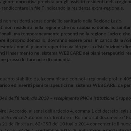
vigente normativa prevista per gli assistiti residenti nella region
rendicontare in file F indicando la residenza extra-regionale.
iti non residenti senza domicilio sanitario nella Regione Lazio
titi non residenti nella regione che non abbiano domicilio sanitar
gionali, ma temporaneamente presenti nella regione Lazio e ch
re il proprio domicilio, dovranno essere presi in carico dalla AS
esentazione di piano terapeutico valido per la distribuzione dir
nti l'inserimento nel sistema WEBCARE dei piani terapeutici reda
one presso le farmacie di comunità.
 quanto stabilito e già comunicato con nota regionale prot. n 
carico ed inseriti piani terapeutici nel sistema WEBCARE, da parte
6 dell’8 febbraio 2018 – recepimento PNC e istituzione Gruppo 
ire l’Accordo, ai sensi dell’articolo 4, comma 1 del decreto legisl
 le Province Autonome di Trento e di Bolzano sul documento “Piano
21 dell’Intesa n. 62/CSR del 10 luglio 2014 concernente il nuovo
 n. 160/CSR del 15 settembre 2016; di uniformare le modalità di la