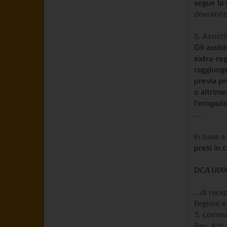
segue la 
dovranno 
5. Assist
Gli assis
extra-re
raggiunge
previa pr
o altrime
l'erogazi
….
In base a
presi in 
DCA U0004
…di recep
Regioni e
5, comma 
Rep. Atti