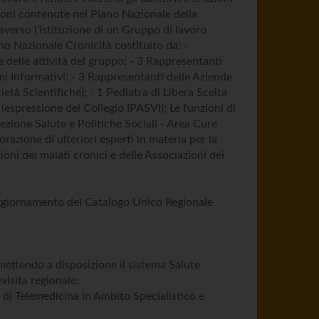
zioni contenute nel Piano Nazionale della
averso l’istituzione di un Gruppo di lavoro
no Nazionale Cronicità costituito da: -
e delle attività del gruppo; - 3 Rappresentanti
mi Informativi; - 3 Rappresentanti delle Aziende
età Scientifiche); - 1 Pediatra di Libera Scelta
(espressione del Collegio IPASVI); Le funzioni di
ezione Salute e Politiche Sociali - Area Cure
orazione di ulteriori esperti in materia per la
oni dei malati cronici e delle Associazioni dei
. Aggiornamento del Catalogo Unico Regionale
e mettendo a disposizione il sistema Salute
visita regionale;
i di Telemedicina in Ambito Specialistico e