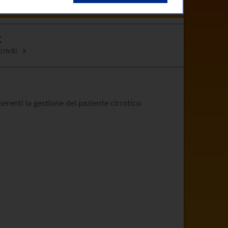
Clinici
Come Curarsi
Contatti
C
riviti
erenti la gestione del paziente cirrotico