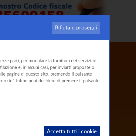
Rifiuta e prosegui
Il sito
rze parti, per modulare la fornitura dei servizi in
sulla
Cirrosi
ilazione e, in alcuni casi, per inviarti proposte o
sulle pagine di questo sito, premendo il pulsante
cookie". Infine puoi decidere di premere il pulsante
Accetta tutti i cookie