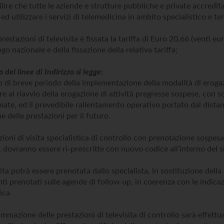
bilire che tutte le aziende e strutture pubbliche e private accred
 ed utilizzare i servizi di telemedicina in ambito specialistico e ter
 prestazioni di televisita è fissata la tariffa di Euro 20,66 (venti 
go nazionale e della fissazione della relativa tariffa;
o del linee di Indirizzo si legge:
vo di breve periodo della implementazione della modalità di erogazi
re al riavvio della erogazione di attività pregresse sospese, con s
te, ed il prevedibile rallentamento operativo portato dal distanz
e delle prestazioni per il futuro.
zioni di visita specialistica di controllo con prenotazione sospes
a, dovranno essere ri-prescritte con nuovo codice all’interno del s
ita potrà essere prenotata dallo specialista, in sostituzione della v
nti prenotati sulle agende di follow up, in coerenza con le indicazi
tica
mmazione delle prestazioni di televisita di controllo sarà effettua