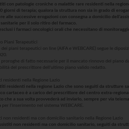
stiti con patologie croniche o malattie rare residenti nella regi
 giorni di terapia; qualora la struttura non sia in grado di eroga
e alle successive erogazioni con consegna a domicilio dell'assistit
sanitarie per il solo ritiro del farmaco.
sclusi i farmaci oncologici orali che necessitano di monitoragg
o Piani Terapeutici
o dei piani terapeutici on line (AIFA e WEBCARE) segue le diposizi
020.
 proroghe di fatto necessarie per il mancato rinnovo del piano da 
ilità del prescrittore dell'ultimo piano valido redatto.
ti residenti nella Regione Lazio
stiti residenti nella regione Lazio che sono seguiti da strutture sa
co cartaceo è a carico del prescrittore del centro extra-regional
tito che a sua volta provvederà ad inviarlo, sempre per via telema
a
per l'inserimento nel sistema WEBCARE.
iti non residenti ma con domicilio sanitario nella Regione Lazio
ssistiti non residenti ma con domicilio sanitario, seguiti da strut