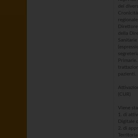
dei diver
Cronicità
regionale
Direttore
della Dir
Sanitarie
(espressi
segreteri
Primarie.
trattazio
pazienti.
Attivazio
(CUR)
Viene sta
1. di att
Digitale 
2. di app
Territori