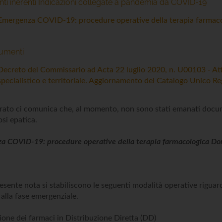
i inerenti Indicazioni collegate a pandemia da COVID-19
Emergenza COVID-19: procedure operative della terapia farmac
cumenti
Decreto del Commissario ad Acta 22 luglio 2020, n. U00103 - Atti
specialistico e territoriale. Aggiornamento del Catalogo Unico R
rato ci comunica che, al momento, non sono stati emanati documen
osi epatica.
 COVID-19: procedure operative della terapia farmacologica Dom
esente nota si stabiliscono le seguenti modalità operative riguard
 alla fase emergenziale.
ione dei farmaci in Distribuzione Diretta (DD)