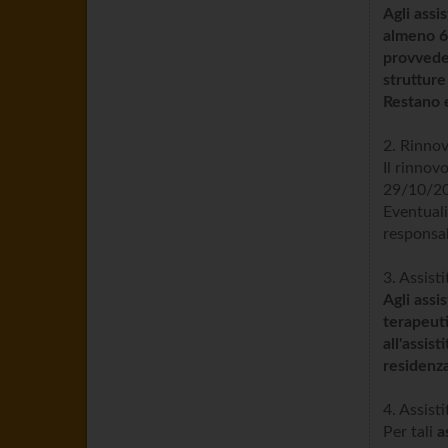
Agli assi
almeno 60
provveder
strutture 
Restano e
2. Rinnov
Il rinnov
29/10/2
Eventuali
responsab
3. Assisti
Agli assi
terapeuti
all'assis
residenz
4. Assist
Per tali
a