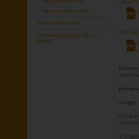
Document
linee guida AISF-SIMG
Piano nazionale cronicità
Encefalopatia epatica
Altri do
Encefalopatia Epatica: riEEsci a
vederla?
L’Assesso
della cirr
Emergenza
Si legge
Con la pr
relazione
1. Erogaz