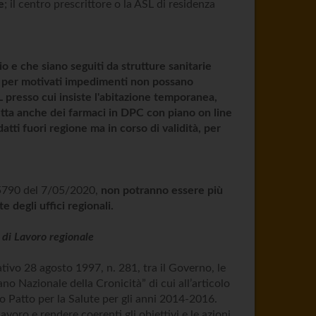
e
; il centro prescrittore o la ASL di residenza
io e che siano seguiti da strutture sanitarie
e per motivati impedimenti non possano
L presso cui insiste l'abitazione temporanea,
etta anche dei farmaci in DPC con piano on line
tti fuori regione ma in corso di validità, per
405790 del 7/05/2020,
non potranno essere più
 degli uffici regionali.
di Lavoro regionale
ativo 28 agosto 1997, n. 281, tra il Governo, le
 Nazionale della Cronicità” di cui all’articolo
 Patto per la Salute per gli anni 2014-2016.
voro e rendere coerenti gli obiettivi e le azioni