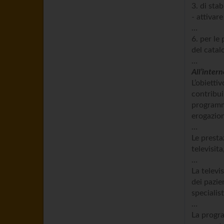
3. di sta
- attivare
…
6. per le
del catalo
…
All’intern
L’obietti
contribui
programma
erogazion
…
Le presta
televisit
…
La televis
dei pazie
specialis
…
La progra