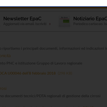
ponde
Notizie
Patologia
Attività
Esami 
Newsletter EpaC
Notiziario Epa
Aggiornati via email. Iscriviti
Periodico cartaceo. Isc
o riportiamo i principali documenti, informazioni ed indicazioni in
onicità
nto PNC e istituzione Gruppo di Lavoro regionale
DCA U00046 dell’8 febbraio 2018
298 KB
rosi
no documenti tecnici/PDTA regionali di gestione della cirrosi