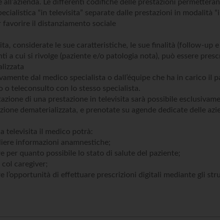
 all’azienda. Le differenti codifiche delle prestazioni permettera
pecialistica “in televisita” separate dalle prestazioni in modalità “
 favorire il distanziamento sociale
sita, considerate le sue caratteristiche, le sue finalità (follow-up 
nti a cui si rivolge (paziente e/o patologia nota), può essere pres
lizzata
vamente dal medico specialista o dall’équipe che ha in carico 
o o teleconsulto con lo stesso specialista.
azione di una prestazione in televisita sarà possibile esclusivamen
izione dematerializzata, e prenotate su agende dedicate delle azien
a televisita il medico potrà:
liere informazioni anamnestiche;
re per quanto possibile lo stato di salute del paziente;
 col caregiver;
re l’opportunità di effettuare prescrizioni digitali mediante gli st