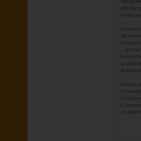
assegnate
attività s
prime per
…
La televi
dei pazie
demateria
… esclusi
telefonic
La prenot
di prescr
…
Durante l
a) raccog
b) valuta
c) parlare
d) valuta