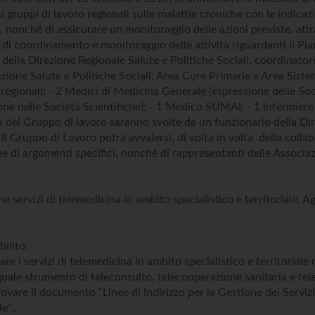
si gruppi di lavoro regionali sulle malattie croniche con le indica
, nonché di assicurare un monitoraggio delle azioni previste, attr
 di coordinamento e monitoraggio delle attività riguardanti il Pia
 della Direzione Regionale Salute e Politiche Sociali, coordinator
ezione Salute e Politiche Sociali: Area Cure Primarie e Area Siste
 regionali; - 2 Medici di Medicina Generale (espressione delle Soci
one delle Società Scientifiche); - 1 Medico SUMAI; - 1 Infermiere 
a del Gruppo di lavoro saranno svolte da un funzionario della Dir
 Il Gruppo di Lavoro potrà avvalersi, di volta in volta, della collab
ne di argomenti specifici, nonché di rappresentanti delle Associazi
ne servizi di telemedicina in ambito specialistico e territoriale
bilito:
ivare i servizi di telemedicina in ambito specialistico e territorial
quale strumento di teleconsulto, telecooperazione sanitaria e tele
rovare il documento “Linee di Indirizzo per la Gestione dei Serviz
ale”…