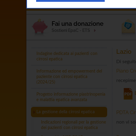
Home
L'Associazione
Esperto Ris
Fai una donazione
Sostieni EpaC - ETS
Lazio
Indagine dedicata ai pazienti con
cirrosi epatica
Di seguit
Piano Cr
Informazione ed empowerment del
paziente con cirrosi epatica
recepime
(2024/25)
Progetto informazione piastrinopenia
e malattia epatica avanzata
PDTA Cir
La gestione della cirrosi epatica
non vi so
Indicazioni regionali per la gestione
dei pazienti con cirrosi epatica