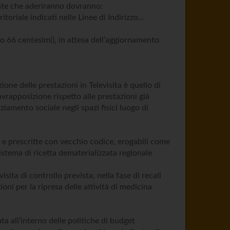
itate che aderiranno dovranno:
ritoriale indicati nelle Linee di Indirizzo…
euro 66 centesimi), in attesa dell’aggiornamento
one delle prestazioni in Televisita è quello di
ovrapposizione rispetto alle prestazioni già
iamento sociale negli spazi fisici luogo di
a e prescritte con vecchio codice, erogabili come
istema di ricetta dematerializzata regionale
isita di controllo prevista, nella fase di recall
oni per la ripresa delle attività di medicina
ta all’interno delle politiche di budget