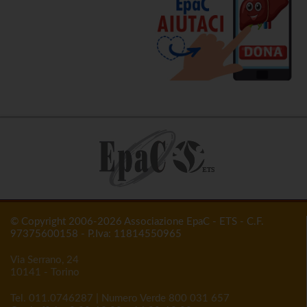
© Copyright 2006-2026 Associazione EpaC - ETS - C.F.
97375600158 - P.Iva: 11814550965
Via Serrano, 24
10141 - Torino
Tel.
011.0746287
| Numero Verde
800 031 657