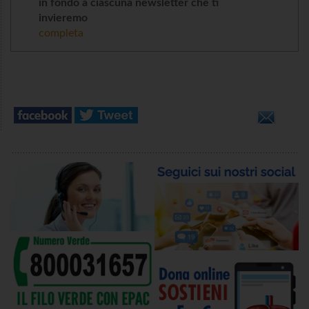
in fondo a ciascuna newsletter che ti
invieremo
completa