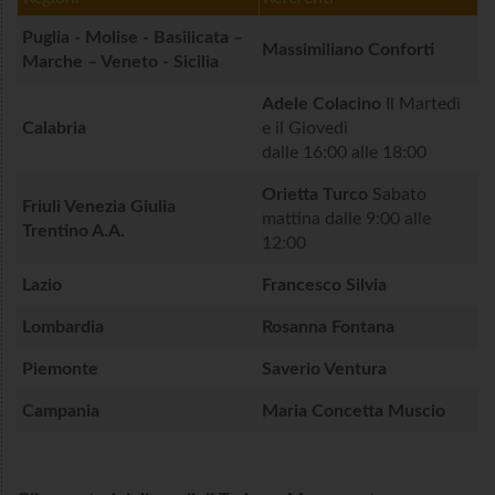
Puglia - Molise - Basilicata –
Puglia - Molise - Basilicata –
Massimiliano Conforti
Marche – Veneto - Sicilia
Marche – Veneto - Sicilia
Adele Colacino
Il Martedì
Calabria
Calabria
e il Giovedì
dalle 16:00 alle 18:00
Orietta Turco
Sabato
Friuli Venezia Giulia
Friuli Venezia Giulia
mattina dalle 9:00 alle
Trentino A.A.
Trentino A.A.
12:00
Lazio
Lazio
Francesco Silvia
Lombardia
Lombardia
Rosanna Fontana
Piemonte
Piemonte
Saverio Ventura
Campania
Campania
Maria Concetta Muscio