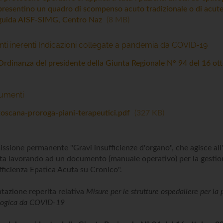
presentino un quadro di scompenso acuto tradizionale o di acute o
guida AISF-SIMG, Centro Naz
8 MB
i inerenti Indicazioni collegate a pandemia da COVID-19
Ordinanza del presidente della Giunta Regionale N° 94 del 16 o
cumenti
toscana-proroga-piani-terapeutici.pdf
327 KB
sione permanente "Gravi insufficienze d'organo", che agisce all
sta lavorando ad un documento (manuale operativo) per la gestione
ufficienza Epatica Acuta su Cronico".
azione reperita relativa
Misure per le strutture ospedaliere per l
logica da COVID-19