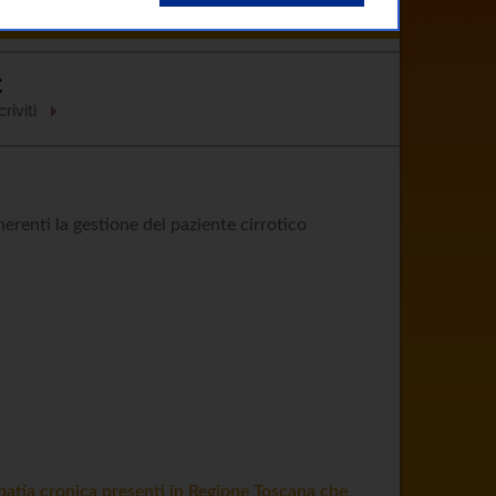
Clinici
Come Curarsi
Contatti
C
riviti
erenti la gestione del paziente cirrotico
I
atopatia cronica presenti in Regione Toscana che