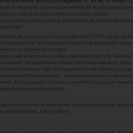
a del presidente della Giunta Regionale N° 94 del 16 ottobre 2
orzare l’indicazione all’esecuzione dell’attività di visita ambulator
situazioni nelle quali tale modalità può essere attivata;
 essere assicurate le misure di prevenzione già individuate nella p
edali quali:
arazione dei percorsi per l’accesso alle aree COVID e ai servizi d
sso frazionato per le prestazioni ambulatoriali garantendo anche u
imento di distanze di sicurezza,
rruzione dell’accesso alle strutture ospedaliere per tutti i visitat
ri sanitari che presentano sintomi simil-influenzali quali: rinite, t
itazione dell’accesso degli accompagnatori e dei visitatori, sia per 
toriali e del Pronto Soccorso, anche adottando per scaglionare gli
amenti. A tale proposito si invita a consentire l’accesso in numer
agnatore per ciascun paziente.
 a pazienti ricoverati devono essere frazionate nel tempo, di dura
e, preferibilmente, a giorni alterni.
icevere aggiornamenti su questo argomento? Iscriviti alla New