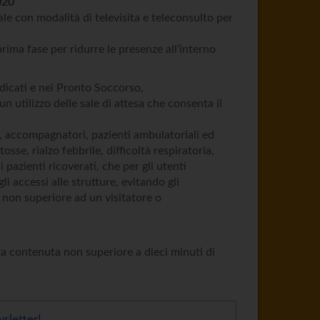
020
iale con modalità di televisita e teleconsulto per
rima fase per ridurre le presenze all’interno
edicati e nei Pronto Soccorso,
n utilizzo delle sale di attesa che consenta il
ori, accompagnatori, pazienti ambulatoriali ed
osse, rialzo febbrile, difficoltà respiratoria,
i pazienti ricoverati, che per gli utenti
 accessi alle strutture, evitando gli
o non superiore ad un visitatore o
ta contenuta non superiore a dieci minuti di
sletter!