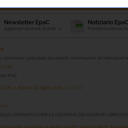
ponde
Notizie
Patologia
Attività
Esami 
Newsletter EpaC
Notiziario Epa
Aggiornati via email. Iscriviti
Periodico cartaceo. Isc
na
o riportiamo i principali documenti, informazioni ed indicazioni in
onicità
ento PNC
D.G.R. n. 826 del 23 luglio 2018
101 KB
rosi
LLO OPERATIVO PER LA GESTIONE DEI PAZIENTI CIRROTIC
Il protocollo operativo si applica a tutti i pazienti affetti da ep