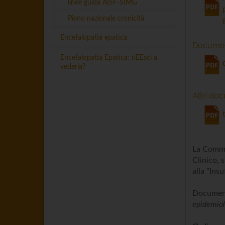
linee guida AISF-SIMG
Piano nazionale cronicità
Encefalopatia epatica
Document
Encefalopatia Epatica: riEEsci a
vederla?
Altri do
La Commis
Clinico, 
alla "Ins
Document
epidemio