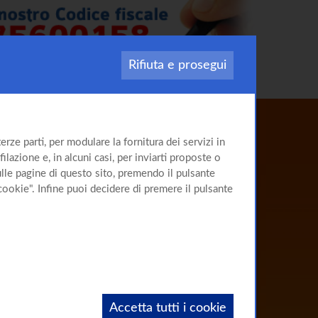
Rifiuta e prosegui
Il sito
rze parti, per modulare la fornitura dei servizi in
sulla
Cirrosi
ilazione e, in alcuni casi, per inviarti proposte o
sulle pagine di questo sito, premendo il pulsante
cookie". Infine puoi decidere di premere il pulsante
Accetta tutti i cookie