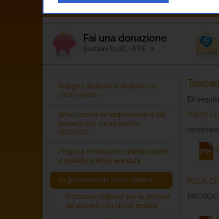
Home
L'Associazione
Esperto Ris
Fai una donazione
Sostieni EpaC - ETS
Tosca
Indagine dedicata ai pazienti con
cirrosi epatica
Di seguit
Piano Cr
Informazione ed empowerment del
paziente con cirrosi epatica
recepim
(2024/25)
Progetto informazione piastrinopenia
e malattia epatica avanzata
PDTA Cir
La gestione della cirrosi epatica
PROTOCO
Indicazioni regionali per la gestione
dei pazienti con cirrosi epatica