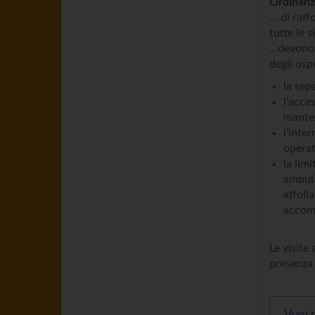
Ordinanz
… di raff
tutte le 
.. devono
degli osp
la sep
l’acce
manten
l’inte
operato
la lim
ambula
affoll
accomp
Le visite
presenza 
Vuoi r